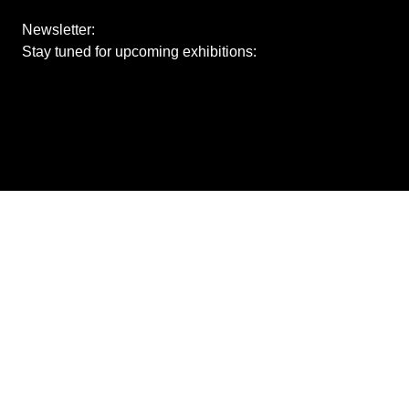
Newsletter:
Stay tuned for upcoming exhibitions:
downloads
store
Impressum
/
withdraw from contract
Datenschutzerklärung
/
AGBs