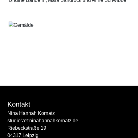
Undine Bandelin, Mara Sandrock und Aline Schwibbe
Ricarda Fox
Kontakt
Nina Hannah Kornatz
studio“æt“ninahannahkornatz.de
Riebeckstraße 19
04317 Leipzig